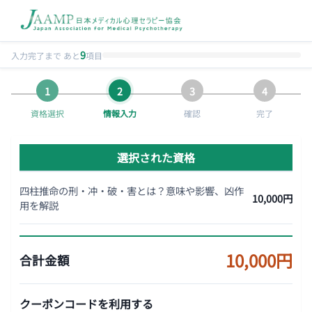
9
入力完了まで あと
項目
資格選択
情報入力
確認
完了
選択された資格
四柱推命の刑・冲・破・害とは？意味や影響、凶作
10,000円
用を解説
10,000円
合計金額
クーポンコードを利用する