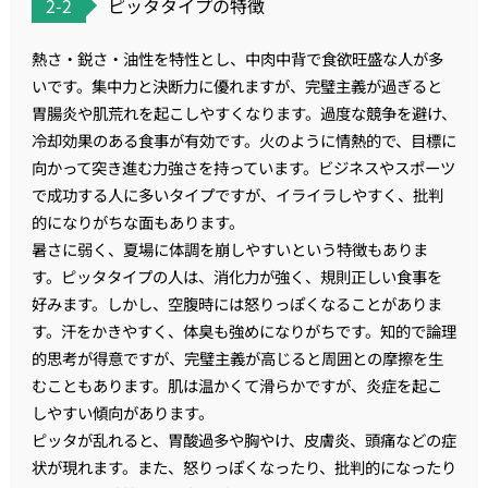
2-2
ピッタタイプの特徴
熱さ・鋭さ・油性を特性とし、中肉中背で食欲旺盛な人が多
いです。集中力と決断力に優れますが、完璧主義が過ぎると
胃腸炎や肌荒れを起こしやすくなります。過度な競争を避け、
冷却効果のある食事が有効です。火のように情熱的で、目標に
向かって突き進む力強さを持っています。ビジネスやスポーツ
で成功する人に多いタイプですが、イライラしやすく、批判
的になりがちな面もあります。
暑さに弱く、夏場に体調を崩しやすいという特徴もありま
す。ピッタタイプの人は、消化力が強く、規則正しい食事を
好みます。しかし、空腹時には怒りっぽくなることがありま
す。汗をかきやすく、体臭も強めになりがちです。知的で論理
的思考が得意ですが、完璧主義が高じると周囲との摩擦を生
むこともあります。肌は温かくて滑らかですが、炎症を起こ
しやすい傾向があります。
ピッタが乱れると、胃酸過多や胸やけ、皮膚炎、頭痛などの症
状が現れます。また、怒りっぽくなったり、批判的になったり