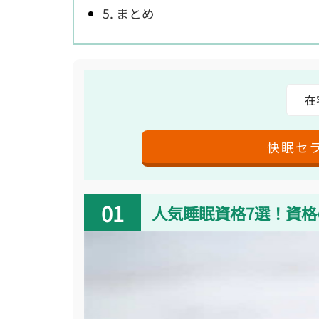
5. まとめ
在
快眠セ
人気睡眠資格7選！資