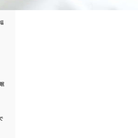
幅
眠
で