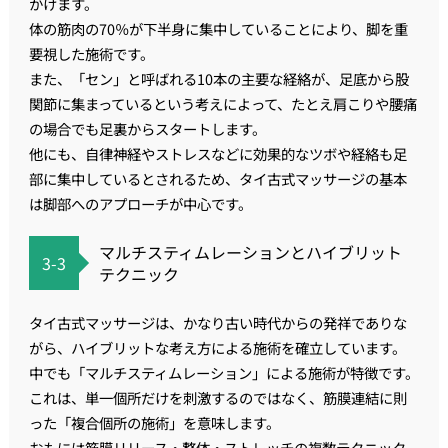
かけます。
体の筋肉の70％が下半身に集中していることにより、脚を重
要視した施術です。
また、「セン」と呼ばれる10本の主要な経絡が、足底から股
関節に集まっているという考えによって、たとえ肩こりや腰痛
の場合でも足裏からスタートします。
他にも、自律神経やストレスなどに効果的なツボや経絡も足
部に集中しているとされるため、タイ古式マッサージの基本
は脚部へのアプローチが中心です。
マルチスティムレーションとハイブリット
3-3
テクニック
タイ古式マッサージは、かなり古い時代からの発祥でありな
がら、ハイブリットな考え方による施術を確立しています。
中でも「マルチスティムレーション」による施術が特徴です。
これは、単一個所だけを刺激するのではなく、筋膜連結に則
った「複合個所の施術」を意味します。
おもには筋膜リリース・整体・ストレッチの複数テクニック