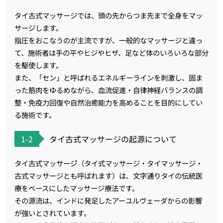
タイ古式マッサージでは、頭の先からつま先まで全身をマッ
サージします。
指圧をおこなうのが主流ですが、一般的なマッサージと違っ
て、施術者は手の平やヒジやヒザ、足など体のいろいろな部分
を駆使します。
また、「セン」と呼ばれるエネルギーラインを刺激し、固ま
った筋肉をゆるめながら、血流促進・自律神経バランスの調
整・免疫力回復や自然治癒能力を高めることを目的にしてい
る施術です。
1-2
タイ古式マッサージの起源について
タイ古式マッサージ゙（タイ式マッサージ・タイマッサージ・
古式マッサージとも呼ばれます）は、文字通りタイの伝統医
療をベースにしたマッサージ療法です。
その源流は、インドに発足したアーユルヴェーダからの影響
が強いとされています。