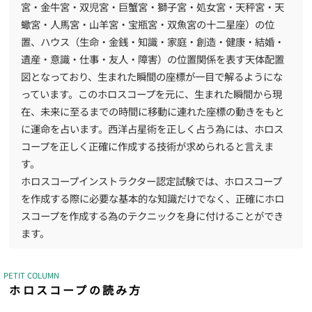
宮・金牛宮・双児宮・巨蟹宮・獅子宮・処女宮・天秤宮・天
蠍宮・人馬宮・山羊宮・宝瓶宮・双魚宮の十二星座）の位
置、ハウス（生命・金銭・知識・家庭・創造・健康・結婚・
遺産・意識・仕事・友人・障害）の位置関係を表す天体配置
図となっており、生まれた瞬間の座標が一目で解るようにな
っています。このホロスコープを元に、生まれた瞬間から現
在、未来に至るまでの時間に移動に連れた座標の動きをもと
に運命を占います。西洋占星術を正しく占う為には、ホロス
コープを正しく正確に作成する技術が求められると言えま
す。
ホロスコープインストラクター認定試験では、ホロスコープ
を作成する際に必要な基本的な知識だけでなく、正確にホロ
スコープを作成する為のテクニックを身に付けることができ
ます。
PETIT COLUMN
ホロスコープの読み方