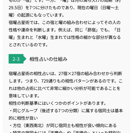
29.5日）を7つに分けたものであり、現在の曜日（日曜〜土
曜）の起源にもなっています。
宿曜占星術では、この宿と曜の組み合わせによってその人の
性格や運命を判断します。例えば、同じ「昴宿」でも、「日
曜」生まれと「水曜」生まれでは性格の細かな部分が異なる
とされているのです。
2-3
相性占いの仕組み
宿曜占星術の相性占いは、27宿×27宿の組み合わせから判断
します。つまり、729通りもの相性パターンがあるのです。こ
れは他の占術に比べて非常に細かい分析が可能であることを
意味しています。
相性の判断基準にはいくつかのポイントがあります。
・同じグループ（後述する7つの分類）に属する宿同士は基本
的に相性が良い
・方位（東西南北）が同じ宿同士も相性が良い傾向にある
・特定の宿同士には「天魔合」や「天徳合」といった特別な