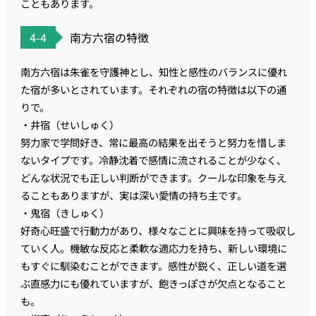
こともあります。
4-4
南方六宿の特徴
南方六宿は朱雀を守護神とし、知性と感性のバランスに優れ
た宿が多いとされています。それぞれの宿の特徴は以下の通
りで。
・井宿（せいしゅく）
努力家で学問好き、常に最高の結果を出そうと努力を惜しま
ないタイプです。冷静沈着で感情に流されることが少なく、
どんな状況でも正しい判断ができます。クールな印象を与え
ることもありますが、実は深い愛情の持ち主です。
・鬼宿（きしゅく）
好奇心旺盛で行動力があり、様々なことに興味を持って吸収し
ていく人。機敏な反応と柔軟な適応力を持ち、新しい環境に
もすぐに馴染むことができます。感性が鋭く、正しい道を選
ぶ直感力にも優れていますが、飽きっぽさが欠点となること
も。