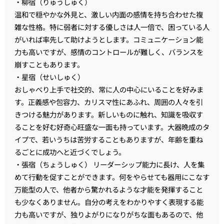
・柳宿（りゅうしゅく）
温和で穏やかな外見と、激しい内面の感情を持ち合わせた複
雑な性格。特に弱者に対する優しさは人一倍で、困っている人
がいれば率先して助けようとします。コミュニケーション能
力も高いですが、感情のコントロールが難しく、バランスを
崩すこともあります。
・星宿（せいしゅく）
おしゃべり上手で社交的、常に人の中心にいることを好みま
す。正義感や包容力、カリスマ性にあふれ、周囲の人々を引
きつける魅力があります。新しいものに触れ、知識を吸収す
ることを好む好奇心旺盛な一面も持っています。大器晩成のタ
イプで、若いうちは苦労することもありますが、年齢を重ね
るごとに成功へと近づくでしょう。
・張宿（ちょうしゅく） リーダーシップ能力に長け、人を集
めて行動を促すことができます。何をやらせても器用にこなす
万能型の人で、他者から驚かれるような才能を発揮すること
も少なくありません。自分の考えをわかりやすく表現する能
力も高いですが、独りよがりになりがちな面もあるので、他