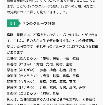
宿曜占星術の27宿は、いくつかの方法で分類することができ
ます。ここでは7つのグループ分類、12宮への分類、4方位へ
の分類について詳しく見ていきましょう。
3-1
7つのグループ分類
宿曜占星術では、27宿を7つのグループに分けることができま
す。これは、その人が人生で何を重視するかという価値観に
基づいた分類です。それぞれのグループには以下のような特徴
があります：
安住宿（あんじゅう）：畢宿、翼宿、斗宿、壁宿
和善宿（わぜん）：觜宿、角宿、房宿、奎宿
悪害宿（あくがい）：参宿、柳宿、心宿、尾宿
急速宿（きゅうそく）：鬼宿、軫宿、婁宿、胃宿
猛悪宿（もうあく）：星宿、張宿、箕宿、室宿
軽燥宿（けいそう）：井宿、亢宿、女宿、虚宿、危宿
剛柔宿（ごうじゅう）：昴宿、氐宿
例えば、安住宿に属する人は安定と名声を重視し、和善宿に
属する人はコミュニケーションと知識を大切にします。この7