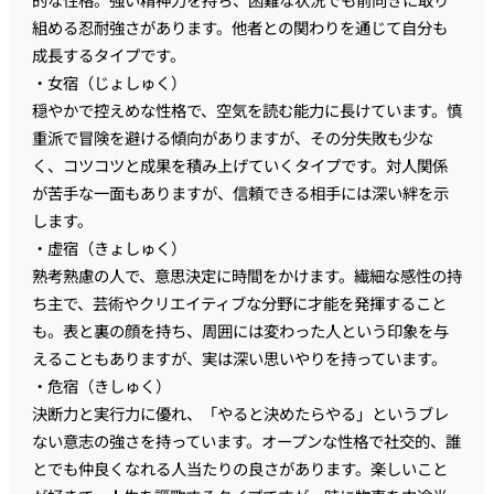
組める忍耐強さがあります。他者との関わりを通じて自分も
成長するタイプです。
・女宿（じょしゅく）
穏やかで控えめな性格で、空気を読む能力に長けています。慎
重派で冒険を避ける傾向がありますが、その分失敗も少な
く、コツコツと成果を積み上げていくタイプです。対人関係
が苦手な一面もありますが、信頼できる相手には深い絆を示
します。
・虚宿（きょしゅく）
熟考熟慮の人で、意思決定に時間をかけます。繊細な感性の持
ち主で、芸術やクリエイティブな分野に才能を発揮すること
も。表と裏の顔を持ち、周囲には変わった人という印象を与
えることもありますが、実は深い思いやりを持っています。
・危宿（きしゅく）
決断力と実行力に優れ、「やると決めたらやる」というブレ
ない意志の強さを持っています。オープンな性格で社交的、誰
とでも仲良くなれる人当たりの良さがあります。楽しいこと