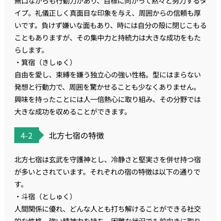
無口ながらも行動力があり、目標に向かって黙々と努力するタ
イプ。礼儀正しく真面目な印象を与え、周囲からの信頼も厚
いです。負けず嫌いな面もあり、時には自分の殻に閉じこもる
こともありますが、その集中力と持続力は大きな成功をもた
らします。
・箕宿（きしゅく）
自由を愛し、束縛を嫌う独立心の強い性格。型にはまらない
発想と行動力で、周囲を驚かせることも少なくありません。
興味を持ったことには人一倍熱心に取り組み、その分野では
大きな成功を収めることができます。
4-2
北方七宿の特徴
北方七宿は玄武を守護神とし、冷静さと堅実さを併せ持つ宿
が多いとされています。それぞれの宿の特徴は以下の通りで
す。
・斗宿（としゅく）
人間関係に優れ、どんな人とも打ち解けることができる社交
的な性格。強い精神力を持ち、困難な状況でも前向きに取り