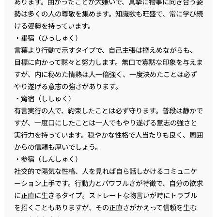
あります。曲がったことが大嫌いで、真摯に物事に向き合う姿
勢は多くの人の尊敬を集めます。知識欲も旺盛で、常に学び続
ける姿勢を持っています。
・畢宿（ひっしゅく）
言葉より行動で示すタイプで、自己主張は控えめながらも、
目標に向かって黙々と努力します。無口で寡黙な印象を与えま
すが、内に秘めた情熱は人一倍強く、一度決めたことは必ず
やり遂げる意志の強さがあります。
・觜宿（ししゅく）
有言実行の人で、約束したことは必ず守ります。普段は静かで
すが、一度口にしたことは一人でもやり遂げる意志の強さと
実行力を持っています。穏やかな性格で人当たりも良く、周囲
からの信頼も厚いでしょう。
・参宿（しんしゅく）
社交的で陽気な性格、人を見れば自ら話しかけるコミュニケ
ーション上手です。行動力とパワフルさが特徴で、自分の欲求
に正直に生きるタイプ。ストレートな物言いが時にトラブル
を招くこともありますが、その正直さがかえって信頼を生む