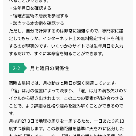
べることができます。
・生年月日を確認する
・宿曜占星術の暦表を参照する
・該当する本命宿を確認する
ただし、自分で計算するのは非常に複雑なので、専門家に鑑
定してもらうか、インターネット上の無料鑑定サイトを利用
するのが現実的です。いくつかのサイトでは生年月日を入力
するだけで、すぐに本命宿を知ることができます。
2-2
月と曜日の関係性
宿曜占星術では、月の動きと曜日が深く関連しています。
「宿」は月の位置によって決まり、「曜」は月の満ち欠けのサ
イクルから導き出されます。この二つの要素が組み合わさる
ことで、より詳細な性格や運命を読み解くことができるので
す。
月は約27.3日で地球の周りを一周するため、一日あたり約13
度ずつ移動します。この移動距離を基準に天を27に区分した
ものが「宿」です。一方、「曜」は月の満ち欠けの周期（約