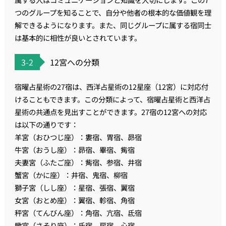
つのグループを知ることで、自分や他者の根本的な価値観を理
解できるようになります。また、同じグループに属する宿同士
は基本的に相性が良いとされています。
3-2
12宮への分類
宿曜占星術の27宿は、西洋占星術の12星座（12宮）に対応付
けることもできます。この分類によって、宿曜占星術と西洋占
星術の共通点を見出すことができます。27宿の12宮への対応
は以下の通りです：
羊宮（おひつじ座）：婁宿、胃宿、昴宿
牛宮（おうし座）：昴宿、畢宿、觜宿
夫妻宮（ふたご座）：觜宿、参宿、井宿
蟹宮（かに座）：井宿、鬼宿、柳宿
獅子宮（しし座）：星宿、張宿、翼宿
女宮（おとめ座）：翼宿、軫宿、角宿
秤宮（てんびん座）：角宿、亢宿、氐宿
蠍宮（さそり座）：氐宿、房宿、心宿