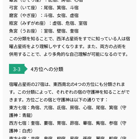
弓宮（いて座）：尾宿、箕宿、斗宿
磨宮（やぎ座）：斗宿、女宿、虚宿
瓶宮（みずがめ座）：虚宿、危宿、室宿
魚宮（うお座）：室宿、壁宿、奎宿
この分類を知ることで、西洋占星術をすでに知っている人は宿
曜占星術をより理解しやすくなります。また、両方の占術を
併用することで、より多角的な自己理解が可能になるのです。
3-3
4方位への分類
宿曜占星術の27宿は、東西南北の4つの方位にも分類されま
す。この分類によって、それぞれの宿の守護神を知ることがで
きます。方位ごとの宿と守護神は以下の通りです：
東方七宿：角宿、亢宿、氐宿、房宿、心宿、尾宿、箕宿（守
護神：青龍）
西方七宿：奎宿、婁宿、胃宿、昴宿、畢宿、觜宿、参宿（守
護神：白虎）
南方七宿：井宿、鬼宿、柳宿、星宿、張宿、翼宿、軫宿（守