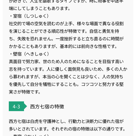
が好きで、人生を謳歌するタイプですが、時に物事を中途半
端にしてしまうこともあります。
・室宿（しつしゅく）
社交的で場の空気を読むのが上手、様々な場面で異なる役割
を演じることができる順応性が特徴です。自信と勇気を持
ち、失敗を恐れません。一度挫折すると立ち直るのに時間が
かかることもありますが、基本的には前向きな性格です。
・壁宿（へきしゅく）
真面目で努力家、世のため人のためになることを目指す高い
志を持っています。人に優しく面倒見も良いため、多くの人か
ら慕われますが、本当の心を開くことは少なく、人の気持ち
を優先して自分を犠牲にすることも。コツコツと努力する堅
実さが特徴です。
4-3
西方七宿の特徴
西方七宿は白虎を守護神とし、行動力と決断力に優れた宿が
多いとされています。それぞれの宿の特徴は以下の通りです。