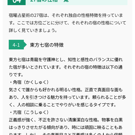
宿曜占星術の27宿は、それぞれ独自の性格特徴を持っていま
す。ここでは方位ごとに分けて、それぞれの宿の性格について
詳しく見ていきましょう。
4-1
東方七宿の特徴
東方七宿は青龍を守護神とし、知性と感性のバランスに優れ
た宿が多いとされています。それぞれの宿の特徴は以下の通
りです。
・角宿（かくしゅく）
気さくで誰からも好かれる明るい性格。正直で真面目な面も
あり、人を引きつける魅力を持っています。頼られることが多
く、人の相談に乗ることでやりがいを感じるタイプです。
・亢宿（こうしゅく）
正義感が強く、不正を許さない清廉潔白な性格。物事を白黒
はっきりさせたがる傾向があり、時には頑固に映ることもあ
ります。しかし、その真面目さと正義感は多くの人から信頼