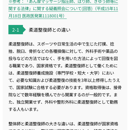
※参考：「あん摩マッサージ指圧師、はり師、きゆう師等に
関する法律」に関する疑義照会について(回答)（平成15年11
月18日 医政医発第1118001号）
2-1
柔道整復師との違い
柔道整復師は、スポーツや日常生活の中で生じた打撲、捻
挫、脱臼、骨折などの各種損傷に対して、外科手術や薬品の
投与などの方法ではなく、手を用いた方法によって回復を図
る職業であり、国家資格です。柔道整復師として働くために
は、柔道整復師養成施設（専門学校・短大・大学）におい
て、必要な知識および柔道整復の技能を3年以上修得したうえ
で、国家試験に合格する必要があります。資格取得後は、接骨
院などで数年経験を積んでから開業するのが一般的です。ま
た、独立開業せず、外科や整形外科に柔道整復師として勤務
する人もいます。
整体師と柔道整復師の大きな違いは、柔道整復師が国家資格