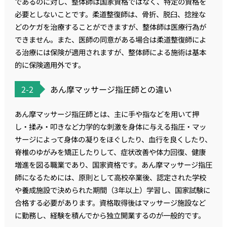
であるのに対し、整体師は国家資格ではなく、特定の資格を
必要としないことです。柔道整復師は、骨折、脱臼、捻挫な
どのケガを治療することができますが、整体師は医療行為が
できません。また、医師の同意がある場合は柔道整復師によ
る治療には保険が適用されますが、整体師による施術は基本
的に保険適用外です。
2-2
あん摩マッサージ指圧師との違い
あん摩マッサージ指圧師とは、主に手や指などを用いて押
し・揉み・叩きなど力学的な刺激を身体に与える指圧・マッ
サージによって身体の凝りをほぐしたり、血行を良くしたり、
脊椎のゆがみを矯正したりして、症状改善や体力回復、健康
増進を図る職業であり、国家資格です。あん摩マッサージ指圧
師になるためには、原則として高校卒業後、認定された学校
や養成施設で決められた期間（3年以上）学習し、国家試験に
合格する必要があります。資格取得後はマッサージ施設など
に勤務し、経験を積んでから独立開業するのが一般的です。