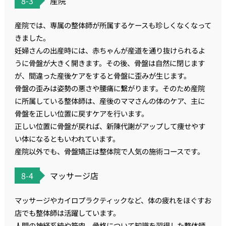
8-3
産院
産院では、専属の整体師が所属するケースも珍しくなくなって
きました。
妊婦さんの出産時には、赤ちゃんが産道を通り抜けられるよ
うに骨盤が大きく開きます。その後、骨盤は自然に閉じます
が、間違った産後ケアをすると骨盤に歪みが生じます。
骨盤の歪みは姿勢の悪さや腰痛に繋がります。そのため産院
に所属している整体師は、産後のママさんの体のケア、主に
骨盤を正しい位置に戻すケアを行います。
正しい位置に骨盤が戻れば、新陳代謝がアップして痩せやす
い体になるともいわれています。
産院以外でも、骨盤矯正は整体院で人気の施術コースです。
8-4
マッサージ店
マッサージやカイロプラクティックなど、体の疲れをほぐすお
店でも整体師は活躍しています。
人間の神経系統や筋肉、骨格について知識を習得した整体師