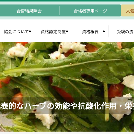
合否結果照会
合格者専用ページ
人気
協会について
資格認定制度
資格概要
受験の流
代表的なハーブの効能や抗酸化作用・栄