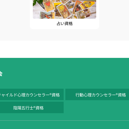
占い資格
会
チャイルド心理カウンセラー®資格
行動心理カウンセラー®資格
陰陽五行士®資格