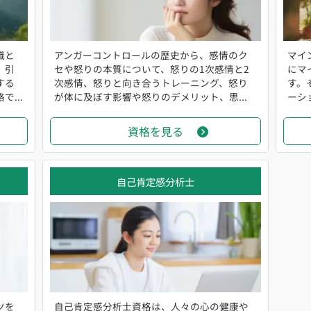
識と
アンガーコントロールの歴史から、感情のク
マイ
、引
セや怒りの本質について、怒りの1次感情と2
にマ
する
次感情、怒りと向き合うトレーニング、怒り
す。
...
が体に及ぼす影響や怒りのデメリット、思...
ーシ
資格を見る
自己肯定感分析士
ツを
自己肯定感分析士資格は、人々の心の健康や