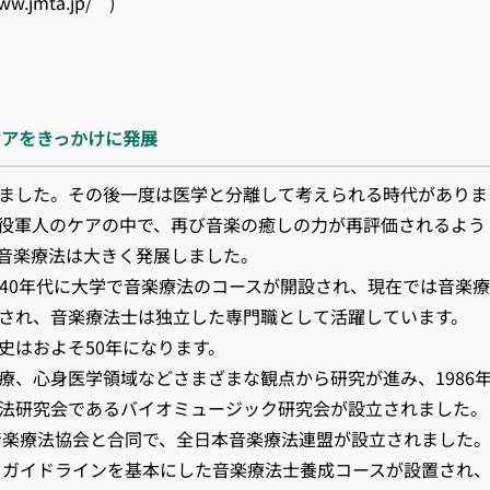
jmta.jp/ )
ケアをきっかけに発展
ました。その後一度は医学と分離して考えられる時代がありま
役軍人のケアの中で、再び音楽の癒しの力が再評価されるよう
音楽療法は大きく発展しました。
940年代に大学で音楽療法のコースが開設され、現在では音楽
され、音楽療法士は独立した専門職として活躍しています。
史はおよそ50年になります。
療、心身医学領域などさまざまな観点から研究が進み、1986
法研究会であるバイオミュージック研究会が設立されました。
床音楽療法協会と合同で、全日本音楽療法連盟が設立されました
れ、ガイドラインを基本にした音楽療法士養成コースが設置され