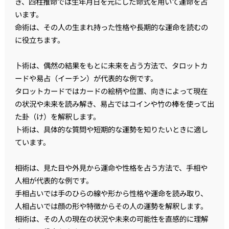
き、四柱推命では生年月日を元にした命式を用いて運命を占
います。
命術は、その人の生まれ持った性格や長期的な運命を読むの
に役立ちます。
卜術は、偶然の結果をもとに未来を占う方法で、タロットカ
ードや易占（イーチン）が代表的な例です。
タロットカードではカードの絵柄や位置、向きによって現在
の状況や未来を読み解き、易占ではコインや竹の棒を使って出
た卦（け）を解釈します。
卜術は、具体的な質問や短期的な運勢を知りたいときに適し
ています。
相術は、見た目や外見から運命や性格を占う方法で、手相や
人相が代表的な例です。
手相占いでは手のひらの線や形から性格や運命を読み取り、
人相占いでは顔の形や特徴からその人の運勢を解釈します。
相術は、その人の現在の状況や未来の可能性を直感的に理解