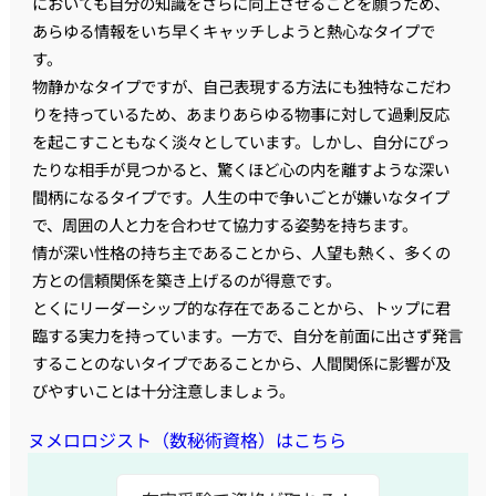
においても自分の知識をさらに向上させることを願うため、
あらゆる情報をいち早くキャッチしようと熱心なタイプで
す。
物静かなタイプですが、自己表現する方法にも独特なこだわ
りを持っているため、あまりあらゆる物事に対して過剰反応
を起こすこともなく淡々としています。しかし、自分にぴっ
たりな相手が見つかると、驚くほど心の内を離すような深い
間柄になるタイプです。人生の中で争いごとが嫌いなタイプ
で、周囲の人と力を合わせて協力する姿勢を持ちます。
情が深い性格の持ち主であることから、人望も熱く、多くの
方との信頼関係を築き上げるのが得意です。
とくにリーダーシップ的な存在であることから、トップに君
臨する実力を持っています。一方で、自分を前面に出さず発言
することのないタイプであることから、人間関係に影響が及
びやすいことは十分注意しましょう。
ヌメロロジスト（数秘術資格）はこちら